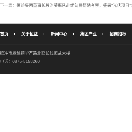
下一篇：
恒益集团董事长段治葵率队赴缅甸曼德勒考察，签署“光伏项目”
首页
关于恒益
新闻中心
集团产业
招商招标
腾冲市腾越镇华严路北延长线恒益大楼
电话：0875-5158260