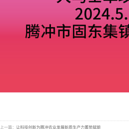
上一篇：
让科技创新为腾冲农业发展新质生产力蓄势赋能