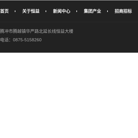
首页
关于恒益
新闻中心
集团产业
招商招标
腾冲市腾越镇华严路北延长线恒益大楼
电话：0875-5158260