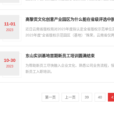
股份有限公司共同出资成立恒云润达（上海）综合能源服
董事会。
高黎贡文化创意产业园区为什么能在省级评选中
11-01
近日云南省版权局对2023年度拟认定全省版权示范单
2023
2023年度“全省版权示范园区（基地）”殊荣，云南省仅
东山实训基地首期新员工培训圆满结束
10-30
为帮助新员工尽快融入企业文化、熟悉公司业务流程，恒益
2023
新员工入职培训。
第一页
上一页
39
40
4